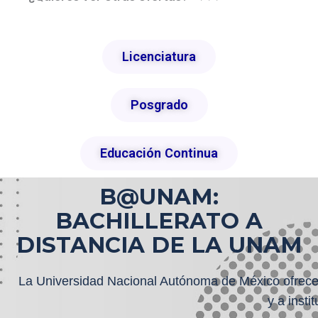
Licenciatura
Posgrado
Educación Continua
B@UNAM:
BACHILLERATO A
DISTANCIA DE LA UNAM
La Universidad Nacional Autónoma de México ofrece e
y a insti