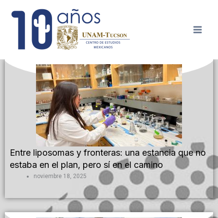
Ir
al
contenido
P
P
a
a
g
g
e
e
Entre liposomas y fronteras: una estancia que no
estaba en el plan, pero sí en el camino
noviembre 18, 2025